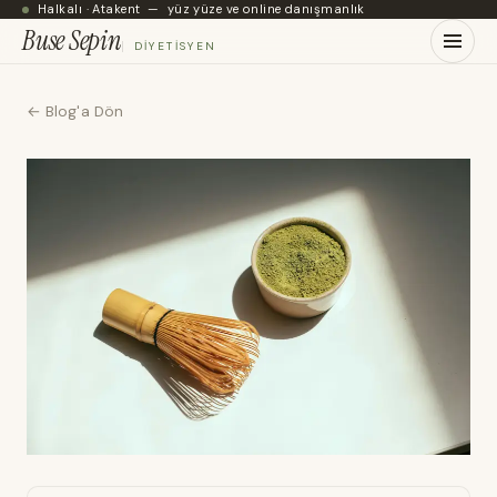
Halkalı · Atakent — yüz yüze ve online danışmanlık
Buse Sepin
DIYETISYEN
← Blog'a Dön