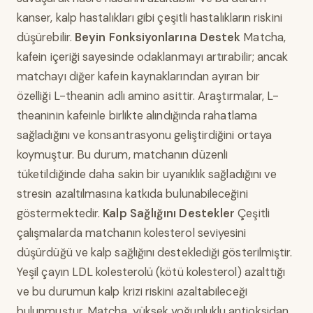
kanser, kalp hastalıkları gibi çeşitli hastalıkların riskini
düşürebilir.
Beyin Fonksiyonlarına Destek
Matcha,
kafein içeriği sayesinde odaklanmayı artırabilir; ancak
matchayı diğer kafein kaynaklarından ayıran bir
özelliği L-theanin adlı amino asittir. Araştırmalar, L-
theaninin kafeinle birlikte alındığında rahatlama
sağladığını ve konsantrasyonu geliştirdiğini ortaya
koymuştur. Bu durum, matchanın düzenli
tüketildiğinde daha sakin bir uyanıklık sağladığını ve
stresin azaltılmasına katkıda bulunabileceğini
göstermektedir.
Kalp Sağlığını Destekler
Çeşitli
çalışmalarda matchanın kolesterol seviyesini
düşürdüğü ve kalp sağlığını desteklediği gösterilmiştir.
Yeşil çayın LDL kolesterolü (kötü kolesterol) azalttığı
ve bu durumun kalp krizi riskini azaltabileceği
bulunmuştur. Matcha, yüksek yoğunluklu antioksidan