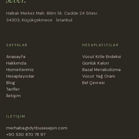
Halkalı Merkez Mah. Bilim Sk. Cadde 24 Sitesi
34303, Küçükçekmece · İstanbul
SAYFALAR
HESAPLAYICILAR
Anasayfa
Vücut Kitle Endeksi
Hakkımda
Günlük Kalori
Hizmetlerimiz
Bazal Metabolizma
Hesaplayıcılar
Vücut Yağ Oranı
Blog
Bel Çevresi
Tarifler
İletişim
İLETIŞIM
merhaba@dytbusesepin.com
+90 530 870 78 97