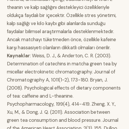
theanin ve kalp sağlığını destekleyici özellikleriyle
oldukça faydalı bir içecektir. Özellikle stres yönetimi,
kalp sağlığı ve kilo kaybı gibi alanlarda sunduğu
faydalar bilimsel araştırmalarla desteklenmektedir.
Ancak matchayı tüketmeden önce, özellikle kafeine
karşı hassasiyeti olanların dikkatli olmaları önerilir.
Kaynaklar
: Weiss, D. J., & Anderton, C. R. (2003).
Determination of catechins in matcha green tea by
micellar electrokinetic chromatography. Journal of
Chromatography A, 1011(1-2), 173-180. Bryan, J.
(2008). Psychological effects of dietary components
of tea: caffeine and L-theanine.
Psychopharmacology, 199(4), 414-419. Zheng, X. Y.,
Xu, M., & Dong, J. Q. (2011). Association between
green tea consumption and blood pressure. Journal
of the American Heart Association, 2(3), 155. Dulloo,