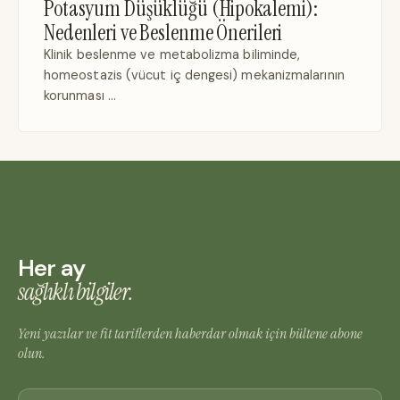
Potasyum Düşüklüğü (Hipokalemi):
Nedenleri ve Beslenme Önerileri
Klinik beslenme ve metabolizma biliminde,
homeostazis (vücut iç dengesi) mekanizmalarının
korunması …
BÜLTEN
Her ay
sağlıklı bilgiler.
Yeni yazılar ve fit tariflerden haberdar olmak için bültene abone
olun.