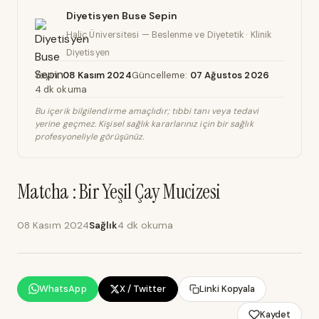
Diyetisyen Buse Sepin
Haliç Üniversitesi — Beslenme ve Diyetetik · Klinik
Diyetisyen
Yayın:
08 Kasım 2024
Güncelleme:
07 Ağustos 2026
4 dk okuma
Bu içerik bilgilendirme amaçlıdır; tıbbi tanı veya tedavi
yerine geçmez. Kişisel sağlık kararlarınız için bir sağlık
profesyoneliyle görüşünüz.
Matcha : Bir Yeşil Çay Mucizesi
08 Kasım 2024
Sağlık
4 dk okuma
WhatsApp
X / Twitter
Linki Kopyala
Kaydet