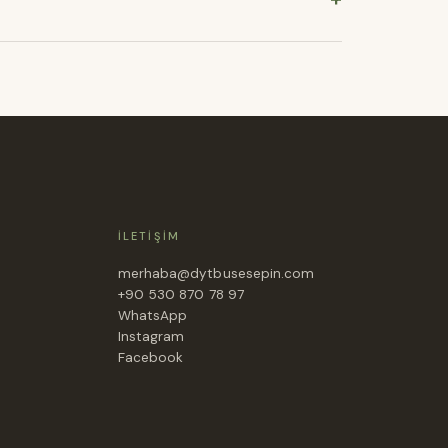
İLETIŞIM
merhaba@dytbusesepin.com
+90 530 870 78 97
WhatsApp
Instagram
Facebook