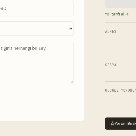
Yol tarifi al →
ADRES
SOSYAL
GOOGLE YORUML
Yorum Bıra