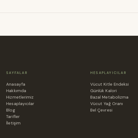
SAYFALAR
HESAPLAYICILAR
Anasayfa
Vücut Kitle Endeksi
Hakkımda
Günlük Kalori
Hizmetlerimiz
Bazal Metabolizma
Hesaplayıcılar
Vücut Yağ Oranı
Blog
Bel Çevresi
Tarifler
İletişim