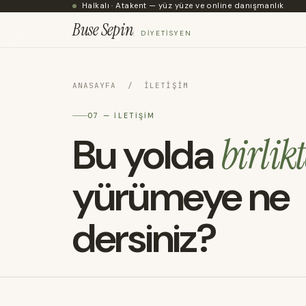
Halkalı · Atakent — yüz yüze ve online danışmanlık
Buse Sepin
DIYETISYEN
ANASAYFA
/ İLETIŞIM
07 — İLETIŞIM
Bu yolda
birlikt
yürümeye ne
dersiniz?