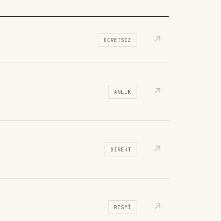
↗
ÜCRETSIZ
↗
ANLIK
↗
DIREKT
↗
RESMI