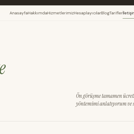
Anasayfa
Hakkımda
Hizmetlerimiz
Hesaplayıcılar
Blog
Tarifler
İletiş
e
Ön görüşme tamamen ücretsiz
yöntemimi anlatıyorum ve s