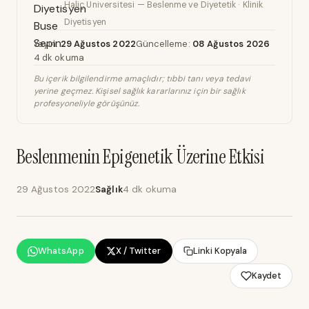
Haliç Üniversitesi — Beslenme ve Diyetetik · Klinik
Diyetisyen
Yayın:
29 Ağustos 2022
Güncelleme:
08 Ağustos 2026
4 dk okuma
Bu içerik bilgilendirme amaçlıdır; tıbbi tanı veya tedavi
yerine geçmez. Kişisel sağlık kararlarınız için bir sağlık
profesyoneliyle görüşünüz.
Beslenmenin Epigenetik Üzerine Etkisi
29 Ağustos 2022
Sağlık
4 dk okuma
WhatsApp
X / Twitter
Linki Kopyala
Kaydet