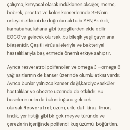
çalışma, kimyasal olarak indüklenen akciğer, meme,
böbrek, prostat ve kolon kanserlerinde SFN'nin
önleyici etkisini de doğrulamaktadır.SFN,Brokoli,
karnabahar, lahana gibi turpgillerden elde edilir.
EGCG’ye gelecek olursak ,bu bileşik yeşil çayın ana
bileşenidir. Çeşitli virüs aileleriyle ve bakteriyel
hastalıklarıyla baş etmede önemli etkiye sahiptir.
Ayrıca resveratrol,polifenoller ve omega 3 –omega 6
yağ asitlerinin de kanser üzerinde olumlu etkisi vardır.
Ayrıca bunlar yalnızca kanser değil,kardiyovasküler
hastalıklar ve obezite üzerinde de etkilidir. Bu
besinlerin nelerde bulunduğuna gelecek
olursak,
Resveratrol
; üzüm, erik, dut, kiraz, limon,
fındık, yer fıstığı gibi bir çok meyve türünde ve
çerezlerin içeriğinde,polifenol: kuş üzümü, böğürtlen,