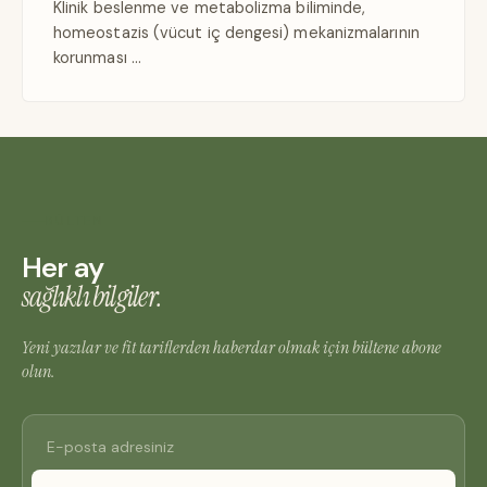
Klinik beslenme ve metabolizma biliminde,
homeostazis (vücut iç dengesi) mekanizmalarının
korunması …
BÜLTEN
Her ay
sağlıklı bilgiler.
Yeni yazılar ve fit tariflerden haberdar olmak için bültene abone
olun.