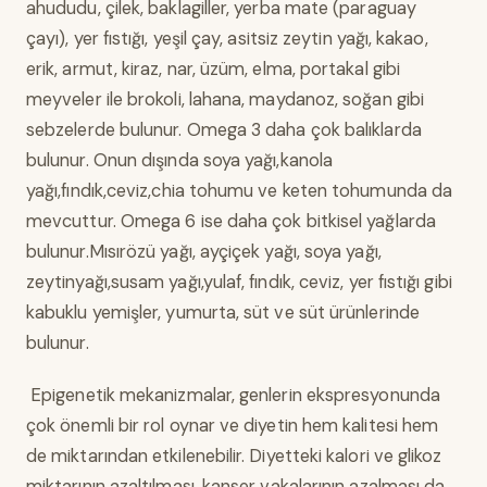
ahududu, çilek, baklagiller, yerba mate (paraguay
çayı), yer fıstığı, yeşil çay, asitsiz zeytin yağı, kakao,
erik, armut, kiraz, nar, üzüm, elma, portakal gibi
meyveler ile brokoli, lahana, maydanoz, soğan gibi
sebzelerde bulunur. Omega 3 daha çok balıklarda
bulunur. Onun dışında soya yağı,kanola
yağı,fındık,ceviz,chia tohumu ve keten tohumunda da
mevcuttur. Omega 6 ise daha çok bitkisel yağlarda
bulunur.Mısırözü yağı, ayçiçek yağı, soya yağı,
zeytinyağı,susam yağı,yulaf, fındık, ceviz, yer fıstığı gibi
kabuklu yemişler, yumurta, süt ve süt ürünlerinde
bulunur.
Epigenetik mekanizmalar, genlerin ekspresyonunda
çok önemli bir rol oynar ve diyetin hem kalitesi hem
de miktarından etkilenebilir. Diyetteki kalori ve glikoz
miktarının azaltılması, kanser vakalarının azalması da