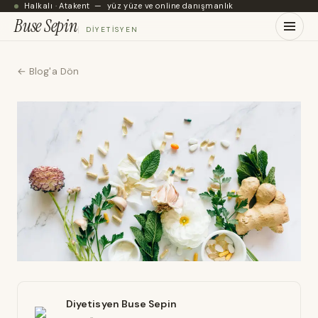
Halkalı · Atakent — yüz yüze ve online danışmanlık
Buse Sepin
DIYETISYEN
← Blog'a Dön
Diyetisyen Buse Sepin