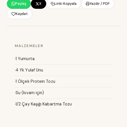
Paylaş
X
Linki Kopyala
Yazdır / PDF
Kaydet
MALZEMELER
1 Yumurta
4 Yk Yulaf Unu
1 Ölçek Protein Tozu
Su (kıvam için)
1/2 Çay Kaşığı Kabartma Tozu