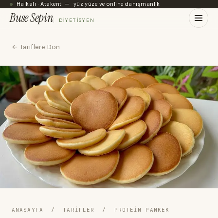
Halkalı · Atakent — yüz yüze ve online danışmanlık
Buse Sepin
DIYETISYEN
← Tariflere Dön
ANASAYFA
/
TARIFLER
/ PROTEIN PANKEK