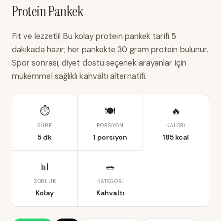
Protein Pankek
Fit ve lezzetli! Bu kolay protein pankek tarifi 5
dakikada hazır; her pankekte 30 gram protein bulunur.
Spor sonrası, diyet dostu seçenek arayanlar için
mükemmel sağlıklı kahvaltı alternatifi.
⏱
🍽
🔥
SÜRE
PORSIYON
KALORI
5 dk
1 porsiyon
185 kcal
📊
🥗
ZORLUK
KATEGORI
Kolay
Kahvaltı