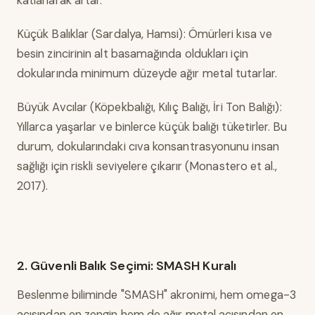
katlanarak artar.
Küçük Balıklar (Sardalya, Hamsi): Ömürleri kısa ve
besin zincirinin alt basamağında oldukları için
dokularında minimum düzeyde ağır metal tutarlar.
Büyük Avcılar (Köpekbalığı, Kılıç Balığı, İri Ton Balığı):
Yıllarca yaşarlar ve binlerce küçük balığı tüketirler. Bu
durum, dokularındaki cıva konsantrasyonunu insan
sağlığı için riskli seviyelere çıkarır (Monastero et al.,
2017).
2. Güvenli Balık Seçimi: SMASH Kuralı
Beslenme biliminde "SMASH" akronimi, hem omega-3
açısından en zengin hem de ağır metal açısından en