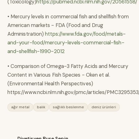
(Toxicology)
https://pubmed.ncbi.nlm.nih.gov/20561558/
• Mercury levels in commercial fish and shellfish from
American markets - FDA (Food and Drug
Administration)
https://www.fda.gov/food/metals-
and-your-food/mercury-levels-commercial-fish-
and-shellfish-1990-2012
• Comparison of Omega-3 Fatty Acids and Mercury
Content in Various Fish Species - Oken et al.
(Environmental Health Perspectives)
https://www.ncbi.nlm.nih.gov/pmc/articles/PMC3295353
ağır metal
balık
sağlıklı beslenme
deniz ürünleri
Diyetisyen Buse Sepin