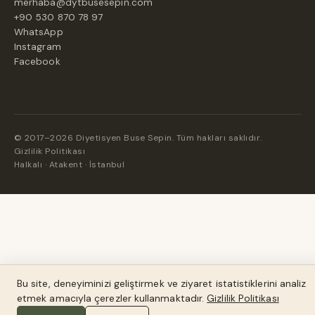
merhaba@dytbusesepin.com
+90 530 870 78 97
WhatsApp
Instagram
Facebook
© 2017–2026 Diyetisyen Buse Sepin. Tüm hakları saklıdır.
Gizlilik Politikası
Halkalı · Atakent · İstanbul
Bu site, deneyiminizi geliştirmek ve ziyaret istatistiklerini analiz
Bu site, deneyiminizi geliştirmek ve trafiği analiz etmek için
etmek amacıyla çerezler kullanmaktadır.
çerez kullanır.
Gizlilik Politikası
Gizlilik Politikası