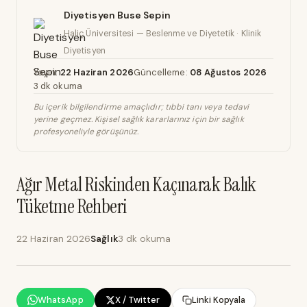
Diyetisyen Buse Sepin
Haliç Üniversitesi — Beslenme ve Diyetetik · Klinik
Diyetisyen
Yayın:
22 Haziran 2026
Güncelleme:
08 Ağustos 2026
3 dk okuma
Bu içerik bilgilendirme amaçlıdır; tıbbi tanı veya tedavi
yerine geçmez. Kişisel sağlık kararlarınız için bir sağlık
profesyoneliyle görüşünüz.
Ağır Metal Riskinden Kaçınarak Balık
Tüketme Rehberi
22 Haziran 2026
Sağlık
3 dk okuma
WhatsApp
X / Twitter
Linki Kopyala