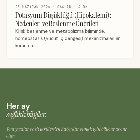
25 HAZIRAN 2026 · SAĞLIK · 4 DK
Potasyum Düşüklüğü (Hipokalemi):
Nedenleri ve Beslenme Önerileri
Klinik beslenme ve metabolizma biliminde,
homeostazis (vücut iç dengesi) mekanizmalarının
korunması …
BÜLTEN
Her ay
sağlıklı bilgiler.
Yeni yazılar ve fit tariflerden haberdar olmak için bültene abone
olun.