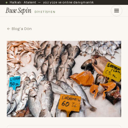
Halkalı · Atakent — yüz yüze ve online danışmanlık
Buse Sepin
DIYETISYEN
← Blog'a Dön