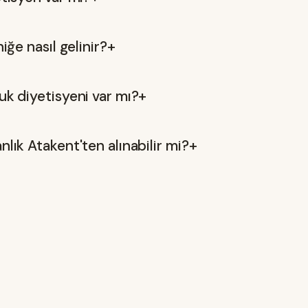
iğe nasıl gelinir?
+
uk diyetisyeni var mı?
+
lık Atakent'ten alınabilir mi?
+