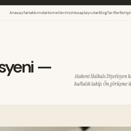
Anasayfa
Hakkımda
Hizmetlerimiz
Hesaplayıcılar
Blog
Tarifler
İletiş
isyeni —
Atakent Halkalı Diyetisyen kl
haftalık takip. Ön görüşme ü