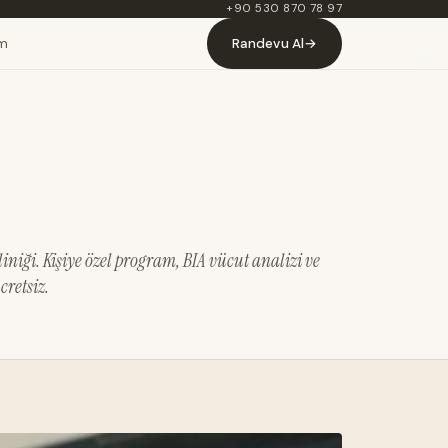
+90 530 870 78 97
im
Randevu Al
→
iniği. Kişiye özel program, BIA vücut analizi ve
cretsiz.