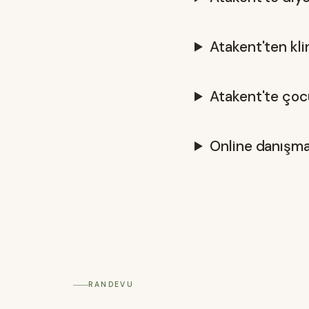
Atakent'ten klin
Atakent'te çoc
Online danışman
RANDEVU