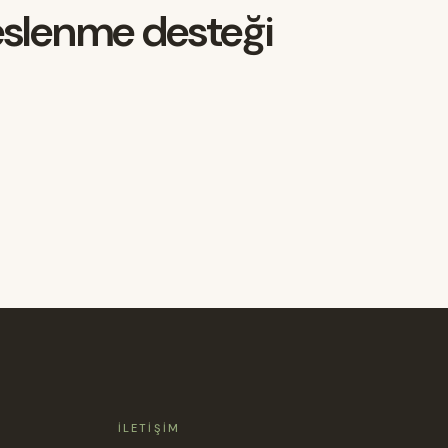
beslenme desteği
İLETIŞIM