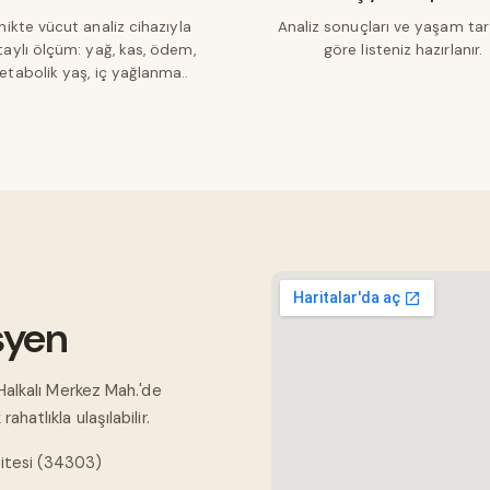
inikte vücut analiz cihazıyla
Analiz sonuçları ve yaşam tar
taylı ölçüm: yağ, kas, ödem,
göre listeniz hazırlanır.
tabolik yaş, iç yağlanma..
syen
Halkalı Merkez Mah.'de
hatlıkla ulaşılabilir.
Sitesi (34303)