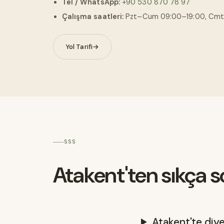
Tel / WhatsApp:
+90 530 870 78 97
Çalışma saatleri:
Pzt–Cum 09:00–19:00, Cmt
Yol Tarifi
→
SSS
Atakent'ten sıkça s
Atakent'te diye