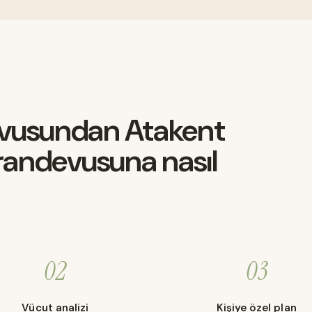
vusundan Atakent
s randevusuna nasıl
02
03
Vücut analizi
Kişiye özel plan