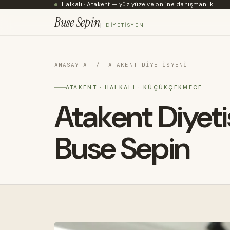
Halkalı · Atakent — yüz yüze ve online danışmanlık
Buse Sepin
DIYETISYEN
ANASAYFA
/ ATAKENT DIYETISYENI
ATAKENT · HALKALI · KÜÇÜKÇEKMECE
Atakent Diyet
Buse Sepin