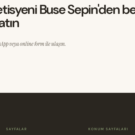
yetisyeni Buse Sepin'den 
atın
pp veya online form ile ulaşın.
SAYFALAR
KONUM SAYFALARI