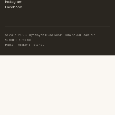
Instagram
Facebook
© 2017–2026 Diyetisyen Buse Sepin. Tüm hakları saklıdır.
Gizlilik Politikası
Halkalı · Atakent · İstanbul