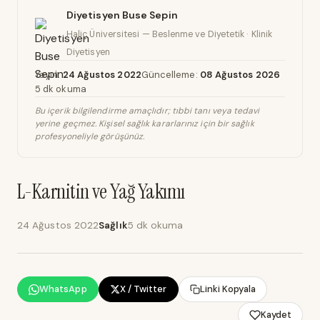
Diyetisyen Buse Sepin
Haliç Üniversitesi — Beslenme ve Diyetetik · Klinik
Diyetisyen
Yayın:
24 Ağustos 2022
Güncelleme:
08 Ağustos 2026
5 dk okuma
Bu içerik bilgilendirme amaçlıdır; tıbbi tanı veya tedavi
yerine geçmez. Kişisel sağlık kararlarınız için bir sağlık
profesyoneliyle görüşünüz.
L-Karnitin ve Yağ Yakımı
24 Ağustos 2022
Sağlık
5 dk okuma
WhatsApp
X / Twitter
Linki Kopyala
Kaydet