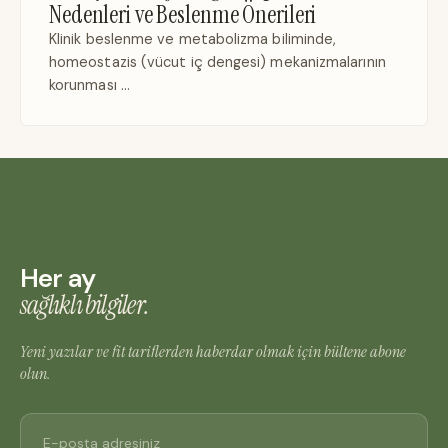
Nedenleri ve Beslenme Önerileri
Klinik beslenme ve metabolizma biliminde,
homeostazis (vücut iç dengesi) mekanizmalarının
korunması …
BÜLTEN
Her ay
sağlıklı bilgiler.
Yeni yazılar ve fit tariflerden haberdar olmak için bültene abone
olun.