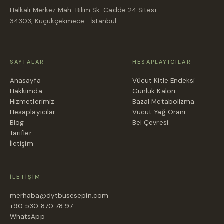
Halkalı Merkez Mah. Bilim Sk. Cadde 24 Sitesi
34303, Küçükçekmece · İstanbul
SAYFALAR
HESAPLAYICILAR
Anasayfa
Vücut Kitle Endeksi
Hakkımda
Günlük Kalori
Hizmetlerimiz
Bazal Metabolizma
Hesaplayıcılar
Vücut Yağ Oranı
Blog
Bel Çevresi
Tarifler
İletişim
İLETIŞIM
merhaba@dytbusesepin.com
+90 530 870 78 97
WhatsApp