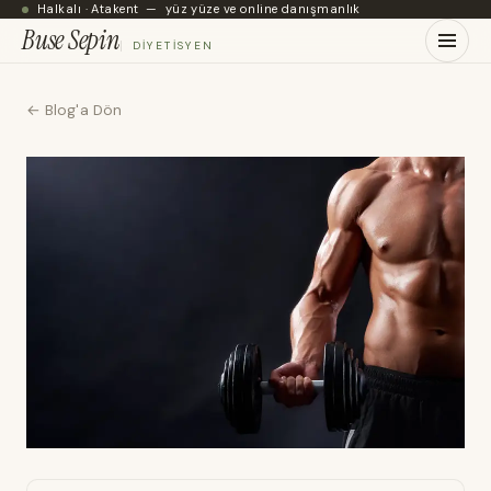
Halkalı · Atakent — yüz yüze ve online danışmanlık
Buse Sepin
DIYETISYEN
← Blog'a Dön