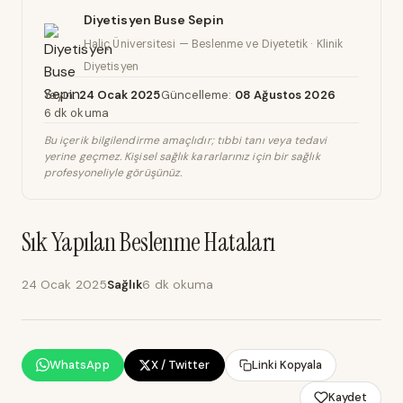
Diyetisyen Buse Sepin
Haliç Üniversitesi — Beslenme ve Diyetetik · Klinik
Diyetisyen
Yayın:
24 Ocak 2025
Güncelleme:
08 Ağustos 2026
6 dk okuma
Bu içerik bilgilendirme amaçlıdır; tıbbi tanı veya tedavi
yerine geçmez. Kişisel sağlık kararlarınız için bir sağlık
profesyoneliyle görüşünüz.
Sık Yapılan Beslenme Hataları
24 Ocak 2025
Sağlık
6 dk okuma
WhatsApp
X / Twitter
Linki Kopyala
Kaydet