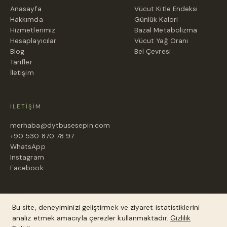
Anasayfa
Vücut Kitle Endeksi
Hakkımda
Günlük Kalori
Hizmetlerimiz
Bazal Metabolizma
Hesaplayıcılar
Vücut Yağ Oranı
Blog
Bel Çevresi
Tarifler
İletişim
İLETIŞIM
merhaba@dytbusesepin.com
+90 530 870 78 97
WhatsApp
Instagram
Facebook
Bu site, deneyiminizi geliştirmek ve ziyaret istatistiklerini
analiz etmek amacıyla çerezler kullanmaktadır.
Gizlilik
Bu site, deneyiminizi geliştirmek ve trafiği analiz etmek için
© 2017–2026 Diyetisyen Buse Sepin. Tüm hakları saklıdır.