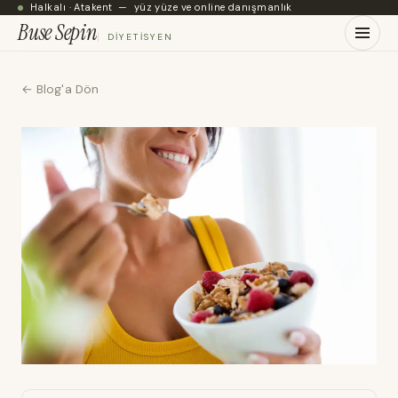
Halkalı · Atakent — yüz yüze ve online danışmanlık
Buse Sepin
DIYETISYEN
← Blog'a Dön